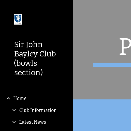
Sk
P
Sir John
Bayley Club
(bowls
section)
Home
Club Information
Latest News