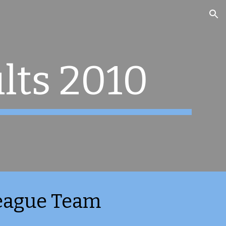
ion
lts 2010
League Team